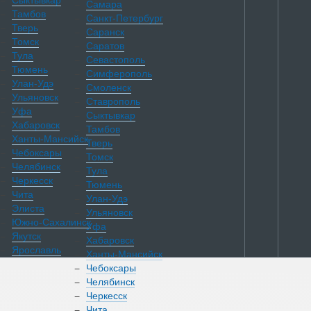
Сыктывкар
Самара
Тамбов
Санкт-Петербург
Тверь
Саранск
Томск
Саратов
Тула
Севастополь
Тюмень
Симферополь
Улан-Удэ
Смоленск
Ульяновск
Ставрополь
Уфа
Сыктывкар
Хабаровск
Тамбов
Ханты-Мансийск
Тверь
Чебоксары
Томск
Челябинск
Тула
Черкесск
Тюмень
Чита
Улан-Удэ
Элиста
Ульяновск
Южно-Сахалинск
Уфа
Якутск
Хабаровск
Ярославль
Ханты-Мансийск
Чебоксары
Челябинск
Каталог
Черкесск
Чита