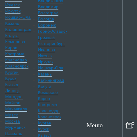
Владикавказ
Ижевск
Владимир
Иркутск
Волгоград
Йошкар-Ола
Вологда
Казань
Воронеж
Калининград
Горно-Алтайск
Калуга
Грозный
Кемерово
Екатеринбург
Киров
Иваново
Кострома
Ижевск
Краснодар
Иркутск
Красноярск
Йошкар-Ола
Курган
Казань
Курск
Калининград
Кызыл
Калуга
Липецк
Кемерово
Магадан
Киров
Майкоп
Кострома
Махачкала
Краснодар
Миасс
Красноярск
Москва
Курган
Меню
Мурманск
Курск
Назрань
Кызыл