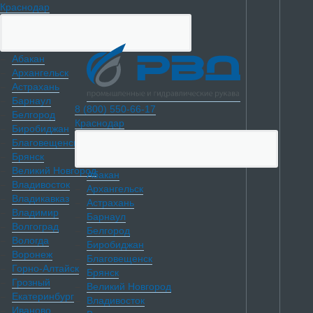
Краснодар
Абакан
Архангельск
Астрахань
Барнаул
8 (800) 550-66-17
Белгород
Краснодар
Биробиджан
Благовещенск
Брянск
Великий Новгород
Абакан
Владивосток
Архангельск
Владикавказ
Астрахань
Владимир
Барнаул
Волгоград
Белгород
Вологда
Биробиджан
Воронеж
Благовещенск
Горно-Алтайск
Брянск
Грозный
Великий Новгород
Екатеринбург
Владивосток
Иваново