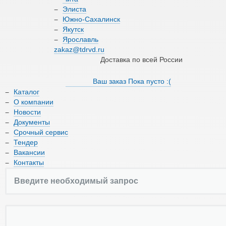
О компании
Элиста
Южно-Сахалинск
Якутск
Новости
Ярославль
zakaz@tdrvd.ru
Документы
Доставка по всей России
Срочный сервис
Ваш заказ
Пока пусто :(
Каталог
Тендер
О компании
Новости
Вакансии
Документы
Срочный сервис
Контакты
Тендер
Вакансии
Контакты
8 (800) 550-66-17
zakaz@tdrvd.ru
Доставка по всей России