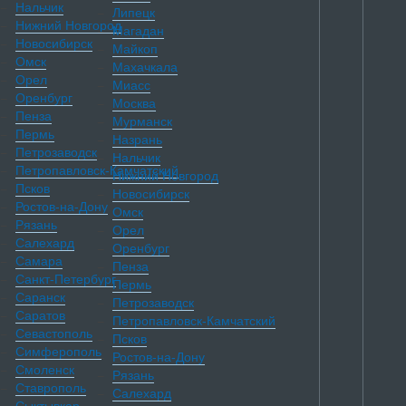
Нальчик
Липецк
Нижний Новгород
Магадан
Новосибирск
Майкоп
Омск
Махачкала
Орел
Миасс
Оренбург
Москва
Пенза
Мурманск
Пермь
Назрань
Петрозаводск
Нальчик
Петропавловск-Камчатский
Нижний Новгород
Псков
Новосибирск
Ростов-на-Дону
Омск
Рязань
Орел
Салехард
Оренбург
Самара
Пенза
Санкт-Петербург
Пермь
Саранск
Петрозаводск
Саратов
Петропавловск-Камчатский
Севастополь
Псков
Симферополь
Ростов-на-Дону
Смоленск
Рязань
Ставрополь
Салехард